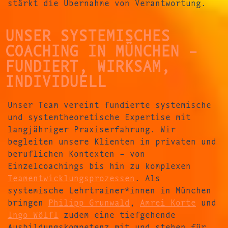
stärkt die Übernahme von Verantwortung.
UNSER SYSTEMISCHES
COACHING IN MÜNCHEN –
FUNDIERT, WIRKSAM,
INDIVIDUELL
Unser Team vereint fundierte systemische
und systemtheoretische Expertise mit
langjähriger Praxiserfahrung. Wir
begleiten unsere Klienten in privaten und
beruflichen Kontexten – von
Einzelcoachings bis hin zu komplexen
Teamentwicklungsprozessen
. Als
systemische Lehrtrainer*innen in München
bringen
Philipp Grunwald
,
Amrei Korte
und
Ingo Wölfl
zudem eine tiefgehende
Ausbildungskompetenz mit und stehen für