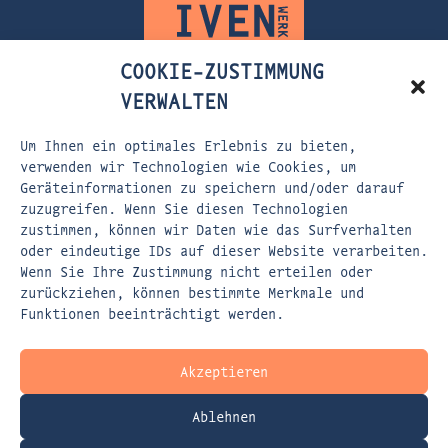
COOKIE-ZUSTIMMUNG
VERWALTEN
Um Ihnen ein optimales Erlebnis zu bieten,
FLEISCHERSTRASSE 5
verwenden wir Technologien wie Cookies, um
Geräteinformationen zu speichern und/oder darauf
80337 MÜNCHEN
zuzugreifen. Wenn Sie diesen Technologien
zustimmen, können wir Daten wie das Surfverhalten
EMAIL:
KONTAKT@DASPERSPEKTIVENWERK.DE
oder eindeutige IDs auf dieser Website verarbeiten.
WEBSITE:
WWW.DASPERSPEKTIVENWERK.DE
Wenn Sie Ihre Zustimmung nicht erteilen oder
zurückziehen, können bestimmte Merkmale und
Funktionen beeinträchtigt werden.
Akzeptieren
Ablehnen