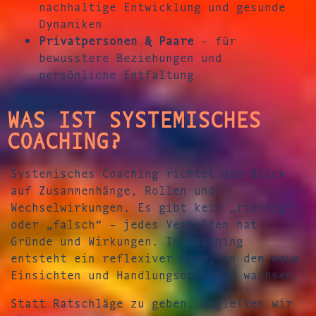
nachhaltige Entwicklung und gesunde
Dynamiken
Privatpersonen & Paare
– für
bewusstere Beziehungen und
persönliche Entfaltung
WAS IST SYSTEMISCHES
COACHING?
Systemisches Coaching richtet den Blick
auf Zusammenhänge, Rollen und
Wechselwirkungen. Es gibt kein „richtig“
oder „falsch“ – jedes Verhalten hat
Gründe und Wirkungen. Im Coaching
entsteht ein reflexiver Raum, in dem neue
Einsichten und Handlungsoptionen wachsen.
Statt Ratschläge zu geben, begleiten wir