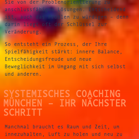
Sie von der Problemorientierung zu
anschlussfähigen Lösungen. Entscheidend
ist, auch das Problem zu würdigen – denn
darin liegt oft der Schlüssel zur
Veränderung.
So entsteht ein Prozess, der Ihre
Spielfähigkeit stärkt: innere Balance,
Entscheidungsfreude und neue
Beweglichkeit im Umgang mit sich selbst
und anderen.
SYSTEMISCHES COACHING
MÜNCHEN – IHR NÄCHSTER
SCHRITT
Manchmal braucht es Raum und Zeit, um
innezuhalten, Luft zu holen und neu zu