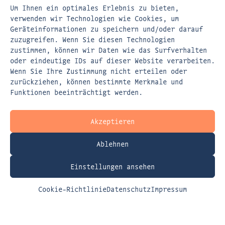
Um Ihnen ein optimales Erlebnis zu bieten,
FLEISCHERSTRASSE 5
verwenden wir Technologien wie Cookies, um
Geräteinformationen zu speichern und/oder darauf
80337 MÜNCHEN
zuzugreifen. Wenn Sie diesen Technologien
zustimmen, können wir Daten wie das Surfverhalten
EMAIL:
KONTAKT@DASPERSPEKTIVENWERK.DE
oder eindeutige IDs auf dieser Website verarbeiten.
WEBSITE:
WWW.DASPERSPEKTIVENWERK.DE
Wenn Sie Ihre Zustimmung nicht erteilen oder
zurückziehen, können bestimmte Merkmale und
Funktionen beeinträchtigt werden.
Akzeptieren
Ablehnen
> AGB
> Impressum
Einstellungen ansehen
> Haftungsausschluss
> Datenschutz
Cookie-Richtlinie
Datenschutz
Impressum