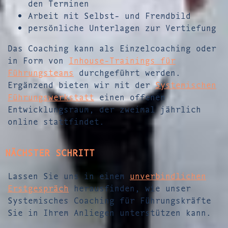
den Terminen
Arbeit mit Selbst- und Fremdbild
persönliche Unterlagen zur Vertiefung
Das Coaching kann als Einzelcoaching oder
in Form von
Inhouse-Trainings für
Führungsteams
durchgeführt werden.
Ergänzend bieten wir mit der
Systemischen
Führungswerkstatt
einen offenen
Entwicklungsraum, der zweimal jährlich
online stattfindet.
NÄCHSTER SCHRITT
Lassen Sie uns in einem
unverbindlichen
Erstgespräch
herausfinden, wie unser
Systemisches Coaching für Führungskräfte
Sie in Ihrem Anliegen unterstützen kann.