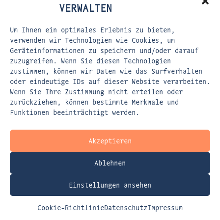
Bereitstellung seiner Dienste. Sofern eine
VERWALTEN
Einwilligung zur Speicherung von Cookies
und vergleichbaren
Um Ihnen ein optimales Erlebnis zu bieten,
Wiedererkennungstechnologien abgefragt
verwenden wir Technologien wie Cookies, um
wurde, erfolgt die Verarbeitung
Geräteinformationen zu speichern und/oder darauf
ausschließlich auf Grundlage dieser
zuzugreifen. Wenn Sie diesen Technologien
Einwilligung (Art. 6 Abs. 1 lit. a DSGVO
zustimmen, können wir Daten wie das Surfverhalten
oder eindeutige IDs auf dieser Website verarbeiten.
und § 25 Abs. 1 TDDDG); die Einwilligung
Wenn Sie Ihre Zustimmung nicht erteilen oder
ist jederzeit widerrufbar.
zurückziehen, können bestimmte Merkmale und
Funktionen beeinträchtigt werden.
Sie können Ihren Browser so einstellen,
dass Sie über das Setzen von Cookies
informiert werden und Cookies nur im
Akzeptieren
Einzelfall erlauben, die Annahme von
Cookies für bestimmte Fälle oder generell
Ablehnen
ausschließen sowie das automatische
Löschen der Cookies beim Schließen des
Einstellungen ansehen
Browsers aktivieren. Bei der Deaktivierung
Cookie-Richtlinie
Datenschutz
Impressum
von Cookies kann die Funktionalität dieser