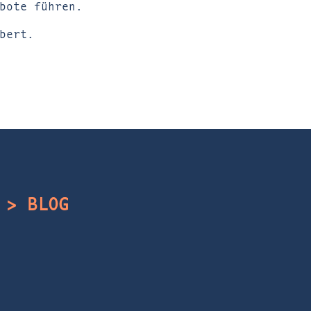
bote führen.
bert.
> BLOG