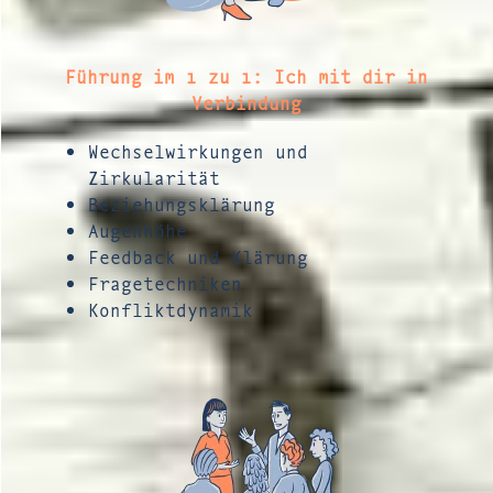
Führung im 1 zu 1: Ich mit dir in
Verbindung
Wechselwirkungen und
Zirkularität
Beziehungsklärung
Augenhöhe
Feedback und Klärung
Fragetechniken
Konfliktdynamik