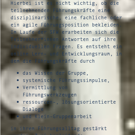
Hierbei ist es nicht wichtig, ob die
teilnehmenden Führungskräfte eine
disziplinarische, eine fachliche oder
ein agile Führungsposition bekleiden.
Im Laufe der SFW erarbeiten sich die
Teilnehmer*innen Antworten auf ihre
individuellen Fragen. Es entsteht ein
online Lern- und Entwicklungsraum, in
dem die Führungskräfte durch
das Wissen der Gruppe,
systemische Führungssimpulse,
Vermittlung von
Führungswerkzeugen
ressourcen-, lösungsorientierte
Dialoge
und Klein-Gruppenarbeit
in ihrem Führungsalltag gestärkt