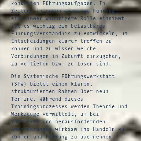
konkreten Führungsaufgaben. In
Zeiten, in denen wirksame Führung
eine immer wichtigere Rolle einnimmt,
ist es wichtig ein belastbares
Führungsverständnis zu entwickeln, um
Entscheidungen klarer treffen zu
können und zu wissen welche
Verbindungen in Zukunft einzugehen,
zu vertiefen bzw. zu lösen sind.
Die Systemische Führungswerkstatt
(SFW) bietet einen klaren,
strukturierten Rahmen über neun
Termine. Während dieses
Trainingsprozesses werden Theorie und
Werkzeuge vermittelt, um bei
komplexen und herausfordernden
Anforderungen wirksam ins Handeln zu
kommen und Führung zu übernehmen.