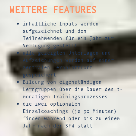
WEITERE FEATURES
inhaltliche Inputs werden
aufgezeichnet und den
Teilnehmenden für ein Jahr zur
Verfügung gestellt
alle gezeigten Unterlagen und
Aufzeichungen werden auf einer
zentralen Lernplattform
gespeichert
Bildung von eigenständigen
Lerngruppen über die Dauer des 3-
monatigen Trainingsprozesses
die zwei optionalen
Einzelcoachings (je 90 Minuten)
finden während oder bis zu einem
Jahr nach der SFW statt