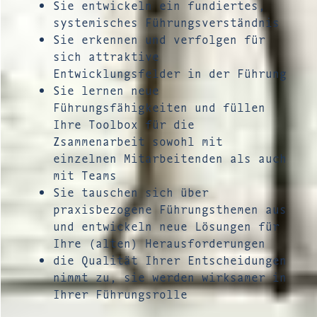
Sie entwickeln ein fundiertes,
systemisches Führungsverständnis
Sie erkennen und verfolgen für
sich attraktive
Entwicklungsfelder in der Führung
Sie lernen neue
Führungsfähigkeiten und füllen
Ihre Toolbox für die
Zsammenarbeit sowohl mit
einzelnen Mitarbeitenden als auch
mit Teams
Sie tauschen sich über
praxisbezogene Führungsthemen aus
und entwickeln neue Lösungen für
Ihre (alten) Herausforderungen
die Qualität Ihrer Entscheidungen
nimmt zu, sie werden wirksamer in
Ihrer Führungsrolle