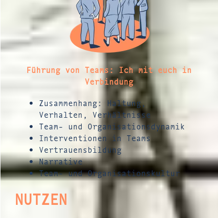
Führung von Teams: Ich mit euch in
Verbindung
Zusammenhang: Haltung,
Verhalten, Verhältnisse
Team- und Organisationsdynamik
Interventionen in Teams
Vertrauensbildung
Narrative
Team- und Organisationskultur
NUTZEN