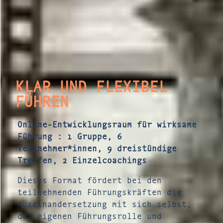
KLAR UND FLEXIBEL
FÜHREN
Online-Entwicklungsraum für wirksame
Führung : 1 Gruppe, 6
Teilnehmer*innen, 9 dreistündige
Treffen, 2 Einzelcoachings
Dieses Format fördert bei den
teilnehmenden Führungskräften die
Auseinandersetzung mit sich selbst,
der eigenen Führungsrolle und