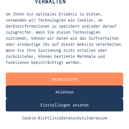
VERWALTEN
Um Ihnen ein optimales Erlebnis zu bieten,
FLEISCHERSTRASSE 5
verwenden wir Technologien wie Cookies, um
Geräteinformationen zu speichern und/oder darauf
80337 MÜNCHEN
zuzugreifen. Wenn Sie diesen Technologien
zustimmen, können wir Daten wie das Surfverhalten
EMAIL:
KONTAKT@DASPERSPEKTIVENWERK.DE
oder eindeutige IDs auf dieser Website verarbeiten.
WEBSITE:
WWW.DASPERSPEKTIVENWERK.DE
Wenn Sie Ihre Zustimmung nicht erteilen oder
zurückziehen, können bestimmte Merkmale und
Funktionen beeinträchtigt werden.
Akzeptieren
Ablehnen
> AGB
> Impressum
Einstellungen ansehen
> Haftungsausschluss
> Datenschutz
Cookie-Richtlinie
Datenschutz
Impressum