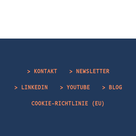
> KONTAKT
> NEWSLETTER
> LINKEDIN
> YOUTUBE
> BLOG
COOKIE-RICHTLINIE (EU)