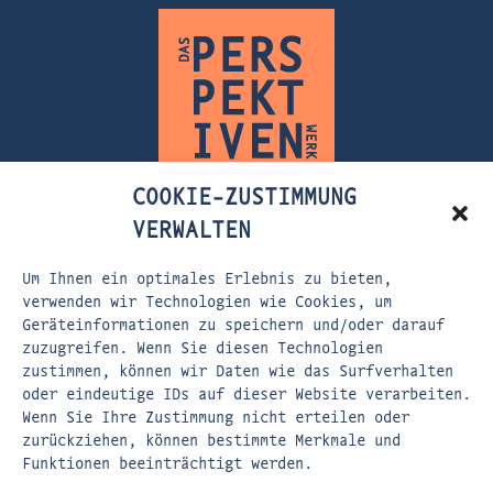
COOKIE-ZUSTIMMUNG
VERWALTEN
Um Ihnen ein optimales Erlebnis zu bieten,
FLEISCHERSTRASSE 5
verwenden wir Technologien wie Cookies, um
Geräteinformationen zu speichern und/oder darauf
80337 MÜNCHEN
zuzugreifen. Wenn Sie diesen Technologien
zustimmen, können wir Daten wie das Surfverhalten
EMAIL:
KONTAKT@DASPERSPEKTIVENWERK.DE
oder eindeutige IDs auf dieser Website verarbeiten.
WEBSITE:
WWW.DASPERSPEKTIVENWERK.DE
Wenn Sie Ihre Zustimmung nicht erteilen oder
zurückziehen, können bestimmte Merkmale und
Funktionen beeinträchtigt werden.