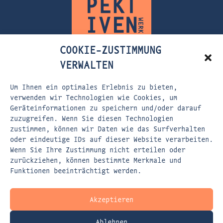
COOKIE-ZUSTIMMUNG
VERWALTEN
Um Ihnen ein optimales Erlebnis zu bieten,
FLEISCHERSTRASSE 5
verwenden wir Technologien wie Cookies, um
Geräteinformationen zu speichern und/oder darauf
80337 MÜNCHEN
zuzugreifen. Wenn Sie diesen Technologien
zustimmen, können wir Daten wie das Surfverhalten
EMAIL:
KONTAKT@DASPERSPEKTIVENWERK.DE
oder eindeutige IDs auf dieser Website verarbeiten.
WEBSITE:
WWW.DASPERSPEKTIVENWERK.DE
Wenn Sie Ihre Zustimmung nicht erteilen oder
zurückziehen, können bestimmte Merkmale und
Funktionen beeinträchtigt werden.
Akzeptieren
Ablehnen