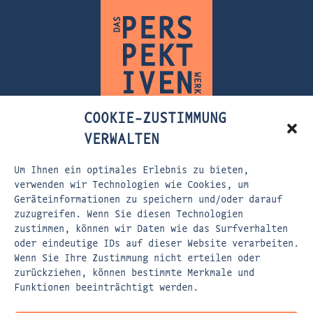
COOKIE-ZUSTIMMUNG
VERWALTEN
Um Ihnen ein optimales Erlebnis zu bieten,
FLEISCHERSTRASSE 5
verwenden wir Technologien wie Cookies, um
Geräteinformationen zu speichern und/oder darauf
80337 MÜNCHEN
zuzugreifen. Wenn Sie diesen Technologien
zustimmen, können wir Daten wie das Surfverhalten
EMAIL:
KONTAKT@DASPERSPEKTIVENWERK.DE
oder eindeutige IDs auf dieser Website verarbeiten.
WEBSITE:
WWW.DASPERSPEKTIVENWERK.DE
Wenn Sie Ihre Zustimmung nicht erteilen oder
zurückziehen, können bestimmte Merkmale und
Funktionen beeinträchtigt werden.