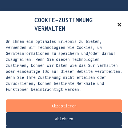
COOKIE-ZUSTIMMUNG
VERWALTEN
Um Ihnen ein optimales Erlebnis zu bieten,
verwenden wir Technologien wie Cookies, um
Geräteinformationen zu speichern und/oder darauf
zuzugreifen. Wenn Sie diesen Technologien
zustimmen, können wir Daten wie das Surfverhalten
oder eindeutige IDs auf dieser Website verarbeiten.
FLEISCHERSTRASSE 5
Wenn Sie Ihre Zustimmung nicht erteilen oder
80337 MÜNCHEN
zurückziehen, können bestimmte Merkmale und
Funktionen beeinträchtigt werden.
EMAIL:
KONTAKT@DASPERSPEKTIVENWERK.DE
WEBSITE:
WWW.DASPERSPEKTIVENWERK.DE
Akzeptieren
Ablehnen