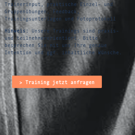
Trainerinput, praktische Einzel- und
Gruppenübungen, Feedback,
Trainingsunterlagen und Fotoprotokoll
Hinweis:
Unsere Trainings sind praxis-
und teilnehmerorientiert. Bitte
besprechen Sie mit uns Ihre genaue
Intention und ggf. inhaltliche Wünsche.
> Training jetzt anfragen