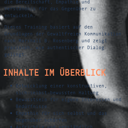
die Bereitschaft, Empathie und
Verständnis für das Gegenüber zu
entwickeln.
Dieses Training basiert auf den
Grundlagen der Gewaltfreien Kommunikation
nach Marshall B. Rosenberg und zeigt
praxisnah, wie authentischer Dialog
gelingt.
INHALTE IM ÜBERBLICK
Entwicklung einer konstruktiven,
sich-selbst-bewussten Haltung
Bewusstsein für eigene Interessen und
Bedürfnisse
Empathie für sich selbst und das
Gegenüber schärfen
Aufrichtig und verständlich