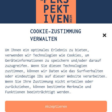
COOKIE-ZUSTIMMUNG
VERWALTEN
Um Ihnen ein optimales Erlebnis zu bieten,
FLEISCHERSTRASSE 5
verwenden wir Technologien wie Cookies, um
Geräteinformationen zu speichern und/oder darauf
80337 MÜNCHEN
zuzugreifen. Wenn Sie diesen Technologien
zustimmen, können wir Daten wie das Surfverhalten
EMAIL:
KONTAKT@DASPERSPEKTIVENWERK.DE
oder eindeutige IDs auf dieser Website verarbeiten.
WEBSITE:
WWW.DASPERSPEKTIVENWERK.DE
Wenn Sie Ihre Zustimmung nicht erteilen oder
zurückziehen, können bestimmte Merkmale und
Funktionen beeinträchtigt werden.
Akzeptieren