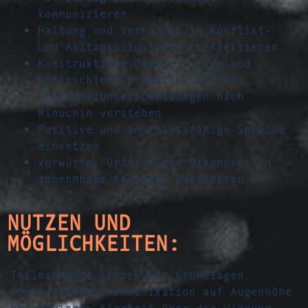
kommunizieren
Haltung und Verhalten in Konflikt-
und Alltagssituationen reflektieren
Konstruktiven Dialog führen und
Unterschiede produktiv nutzen
Schlüsselunterscheidungen nach
Minuchin verstehen
Positive und anschlussfähige Sprache
einsetzen
Vorwürfe, Urteile und Diagnosen in
annehmbare Anliegen übersetzen
NUTZEN UND
MÖGLICHKEITEN:
Teilnehmende lernen die Grundlagen
konstruktiver Kommunikation auf Augenhöhe
und gewinnen Klarheit über die Wirkung