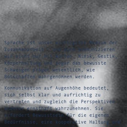
Sprache ist unser wichtigstes Medium der
Zusammenarbeit – und doch kommunizieren
wir nicht nur mit Worten. Mimik, Gestik,
Körperhaltung und sogar das bewusste
Schweigen prägen wesentlich, wie
Botschaften wahrgenommen werden.
Kommunikation auf Augenhöhe bedeutet,
sich selbst klar und aufrichtig zu
vertreten und zugleich die Perspektiven
anderer ernsthaft wahrzunehmen. Sie
erfordert Bewusstsein für die eigenen
Bedürfnisse, eine kooperative Haltung und