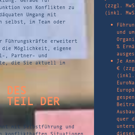
(zzgl. MwS
unktion von Konflikten zu
(inkl. MwS
däquaten Umgang mit
h selbst, im Team oder
Führun
und um
Organi
r Führungskräfte erweitert
% Ermä
 die Möglichkeit, eigene
ausges
l-, Partner- und
Je Anm
te, die Sie aktuell im
€ (zzg
(inkl.
EuroNa
 DES
Europä
 TEIL DER
gespen
Beitra
Ausbau
quer d
unter
nnt mit Selbstführung und
dieses
n konflikthaften Situationen