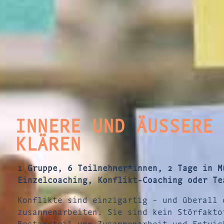
INNERE UND ÄUSSERE K
LÄREN
1 Gruppe, 6 Teilnehmer*innen, 2 Tage in M
Einzelcoaching, Konflikt-Coaching oder Te
Konflikte sind einzigartig – und überall 
zusammenarbeiten. Sie sind kein Störfakto
Bestandteil von Zusammenarbeit und Entwic