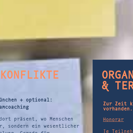
ONFLIKTE K
ORGA
& TE
ünchen + optional:
Zur Zeit k
amcoaching
vorhanden.
dort präsent, wo Menschen
Honorar
r, sondern ein wesentlicher
Je Teilneh
klung. Gerade für