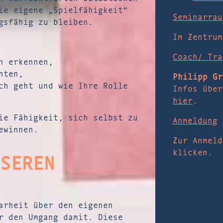
ie eigene „Spielfähigkeit“
Seminarrau
gsfähig zu bleiben.
Im Zentrum
Coach/ Tra
n erkennen,
hten,
Philipp Gr
ch geht und wie Ihre Rolle
Infos über
hier
.
ie Fähigkeit, sich selbst zu
Anmeldung
ewinnen.
Zur Anmel
klicken.
EREN K
arheit über den eigenen
r den Umgang damit. Diese