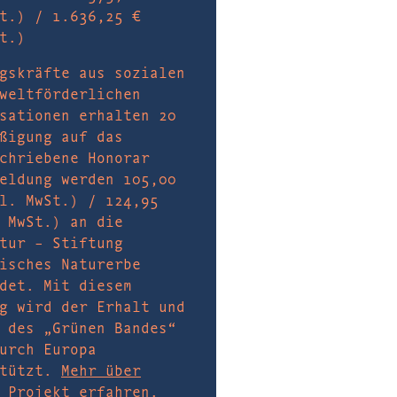
t.) / 1.636,25 €
t.)
gskräfte aus sozialen
weltförderlichen
sationen erhalten 20
ßigung auf das
chriebene Honorar
eldung werden 105,00
l. MwSt.) / 124,95
 MwSt.) an die
tur – Stiftung
isches Naturerbe
det. Mit diesem
g wird der Erhalt und
 des „Grünen Bandes“
urch Europa
stützt.
Mehr über
 Projekt erfahren.