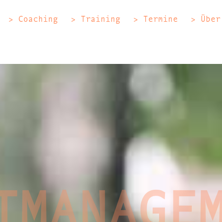
> Coaching
> Training
> Termine
> Über
TMANAGE