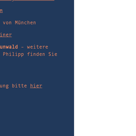
m
 von München
iner
unwald
– weitere
 Philipp finden Sie
dung bitte
hier