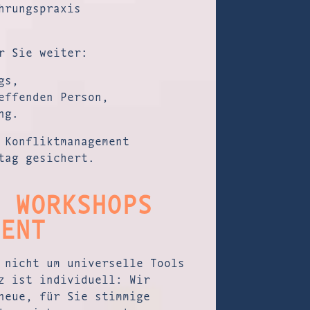
hrungspraxis
r Sie weiter:
gs,
effenden Person,
ng.
 Konfliktmanagement
tag gesichert.
 WORKSHOPS
ENT
 nicht um universelle Tools
z ist individuell: Wir
neue, für Sie stimmige