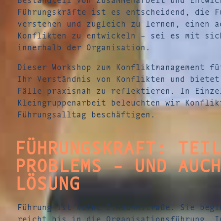
Führungskräfte ist es entscheidend, die F
verstehen und zugleich zu lernen, einen a
Konflikten zu entwickeln – sei es mit sic
innerhalb der Organisation.
Dieser Workshop zum Konfliktmanagement fü
Ihr Verständnis von Konflikten und bietet
Fälle praxisnah zu reflektieren. In Einze
Kleingruppenarbeit beleuchten wir Konflik
Führungsalltag beschäftigen.
FÜHRUNGSKRAFT: TEIL
PROBLEMS - UND AUCH
LÖSUNG
Führung ist keine Einbahnstraße. Sie begi
reicht bis in die Organisationsführung. I