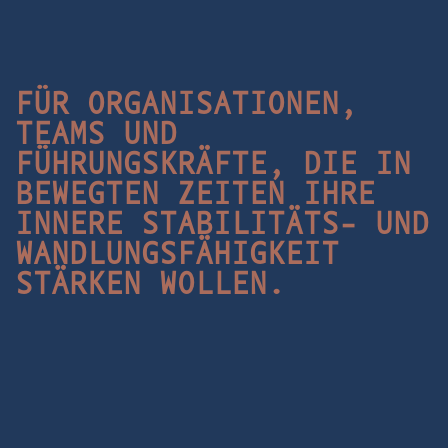
FÜR ORGANISATIONEN,
FÜR ORGANISATIONEN,
TEAMS UND
TEAMS UND
FÜHRUNGSKRÄFTE, DIE IN
FÜHRUNGSKRÄFTE, DIE IN
BEWEGTEN ZEITEN IHRE
BEWEGTEN ZEITEN IHRE
INNERE
INNERE
STABILITÄTS- UND
STABILITÄTS- UND
WANDLUNGSFÄHIGKEIT
WANDLUNGSFÄHIGKEIT
STÄRKEN
STÄRKEN
WOLLEN.
WOLLEN.