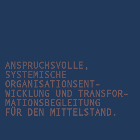
ANSPRUCHSVOLLE,
SYSTEMISCHE
ORGA­NISA­TIONS­ENT­
WICKLUNG UND TRANS­FOR­
MA­TIONS­BE­GLEITUNG
FÜR DEN MITTELSTAND.