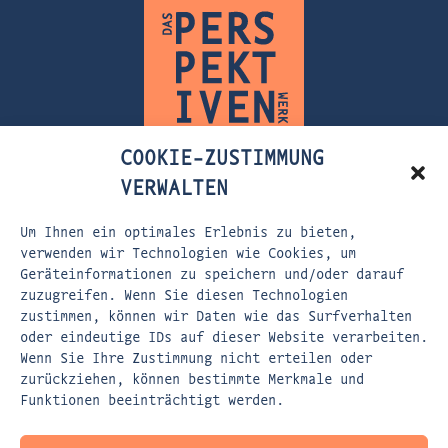
COOKIE-ZUSTIMMUNG
VERWALTEN
Um Ihnen ein optimales Erlebnis zu bieten,
FLEISCHERSTRASSE 5
verwenden wir Technologien wie Cookies, um
Geräteinformationen zu speichern und/oder darauf
80337 MÜNCHEN
zuzugreifen. Wenn Sie diesen Technologien
zustimmen, können wir Daten wie das Surfverhalten
EMAIL:
KONTAKT@DASPERSPEKTIVENWERK.DE
oder eindeutige IDs auf dieser Website verarbeiten.
WEBSITE:
WWW.DASPERSPEKTIVENWERK.DE
Wenn Sie Ihre Zustimmung nicht erteilen oder
zurückziehen, können bestimmte Merkmale und
Funktionen beeinträchtigt werden.