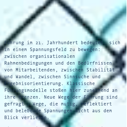
Führung im 21. Jahrhundert bedeutet, sich
in einem Spannungsfeld zu bewegen:
zwischen organisationalen
Rahmenbedingungen und den Bedürfnissen
von Mitarbeitenden, zwischen Stabilität
und Wandel, zwischen Sinnsuche und
Ergebnisorientierung. Klassische
Führungsmodelle stoßen hier zunehmend an
ihre Grenzen. Neue Wege der Führung sind
gefragt – Wege, die mutig, reflektiert
und belebende Spannungen nicht aus dem
Blick verlieren.