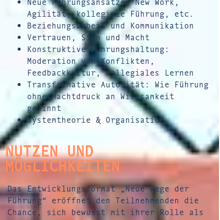
Neue Führungsansätze: New Work,
Agilität, kollegiale Führung, etc.
Beziehungsarbeit und Kommunikation
Vertrauen, Sinn und Macht
Konstruktive Führungshaltung:
Moderation von Konflikten,
Feedbackkultur, kollegiales Lernen
Transformative Autorität: Wie Führung
ohne Machtdruck an Wirksamkeit
gewinnt
Systemtheorie & Organisation
NUTZEN UND
MÖGLICHKEITEN
Das Entwicklungsformat „Neue Wege der
Führung“ eröffnet den Teilnehmenden die
Chance, sich bewusst mit ihrer Rolle als