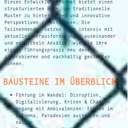
Dieses Entwicklungsformat bietet einen
strukturierten Raum, um traditionelle
Muster zu hinterfragen und innovative
Perspektiven zu entdecken. Die
Teilnehmenden setzen sich intensiv mit
aktuellen Herausforderungen auseinander
und entwickeln Ansätze, wie sie ihre
eigene Führungspraxis neu denken,
ausprobieren und nachhaltig gestalten
können.
BAUSTEINE IM ÜBERBLICK
Führung im Wandel: Disruption,
Digitalisierung, Krisen & Chancen
Umgang mit Ambivalenzen: Führen im
Dilemma, Paradoxien aushalten und
nutzen