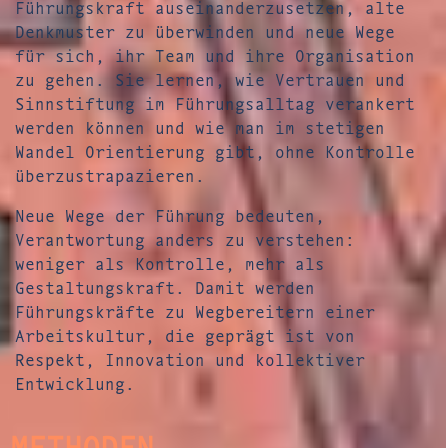
Führungskraft auseinanderzusetzen, alte
Denkmuster zu überwinden und neue Wege
für sich, ihr Team und ihre Organisation
zu gehen. Sie lernen, wie Vertrauen und
Sinnstiftung im Führungsalltag verankert
werden können und wie man im stetigen
Wandel Orientierung gibt, ohne Kontrolle
überzustrapazieren.
Neue Wege der Führung bedeuten,
Verantwortung anders zu verstehen:
weniger als Kontrolle, mehr als
Gestaltungskraft. Damit werden
Führungskräfte zu Wegbereitern einer
Arbeitskultur, die geprägt ist von
Respekt, Innovation und kollektiver
Entwicklung.
METHODEN